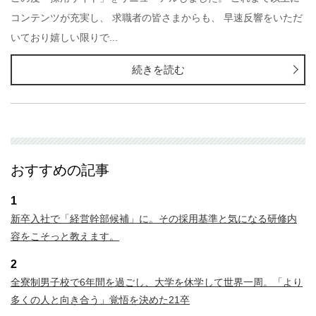
コンテンツが充実し、 求職者の皆さまからも、 早速反響をいただ
いており嬉しい限りで...
続きを読む
おすすめの記事
1
新卒入社で「経営幹部候補」に。その採用基準と気になる研修内
容をこそっと教えます。
2
全寮制男子校で6年間を過ごし、大学を休学して世界一周。「より
多くの人と向き合う」覚悟を決めた21卒