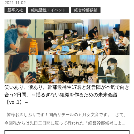
2021.11.02
新卒入社
組織活性・イベント
経営幹部候補
笑いあり、涙あり。幹部候補生17名と経営陣が本気で向き
合う2日間。～揺るぎない組織を作るための未来会議
【vol.1】～
皆様お久しぶりです！関西リテールの五月女文音です。 さて、
今回私からは先日二日間に渡って行われた「経営幹部候補によ...