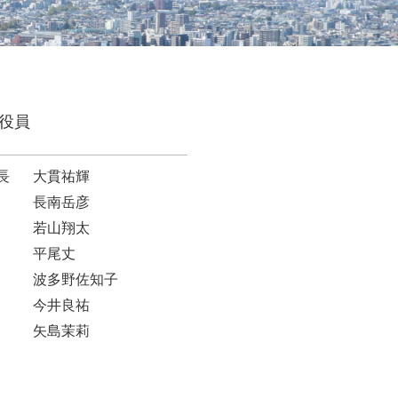
役員
長
大貫祐輝
長南岳彦
若山翔太
平尾丈
波多野佐知子
今井良祐
矢島茉莉