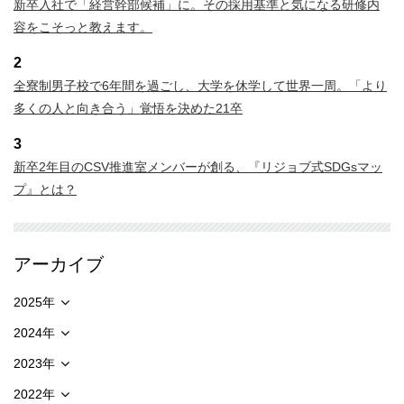
新卒入社で「経営幹部候補」に。その採用基準と気になる研修内
容をこそっと教えます。
2
全寮制男子校で6年間を過ごし、大学を休学して世界一周。「より
多くの人と向き合う」覚悟を決めた21卒
3
新卒2年目のCSV推進室メンバーが創る、『リジョブ式SDGsマッ
プ』とは？
アーカイブ
2025年
2024年
2023年
2022年