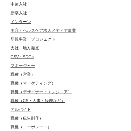
中途入社
新卒入社
インターン
美容・ヘルスケア求人メディア事業
新規事業・プロジェクト
支社・地方拠点
CSV・SDGs
マネージャー
職種（営業）
職種（マーケティング）
職種（デザイナー・エンジニア）
職種（CS・人事・経理など）
アルバイト
職種（広告制作）
職種（コーポレート）