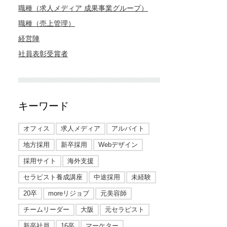
職種（求人メディア 成果事業グループ）
職種（売上管理）
経営陣
社員表彰受賞者
キーワード
オフィス
求人メディア
アルバイト
地方採用
新卒採用
Webデザイン
採用サイト
海外支援
セラピスト養成講座
中途採用
未経験
20卒
moreリジョブ
元美容師
チームリーダー
大阪
元セラピスト
新卒社員
16卒
マーケター