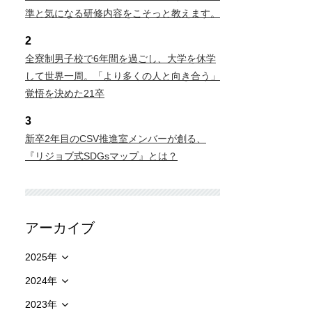
準と気になる研修内容をこそっと教えます。
2
全寮制男子校で6年間を過ごし、大学を休学
して世界一周。「より多くの人と向き合う」
覚悟を決めた21卒
3
新卒2年目のCSV推進室メンバーが創る、
『リジョブ式SDGsマップ』とは？
アーカイブ
2025年
2024年
2023年