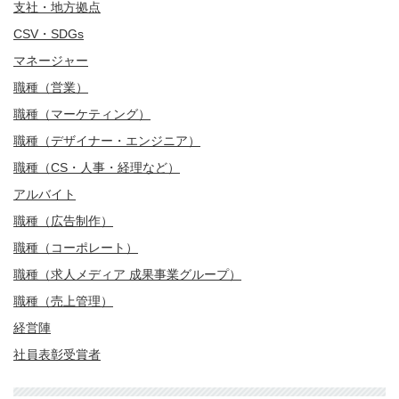
支社・地方拠点
CSV・SDGs
マネージャー
職種（営業）
職種（マーケティング）
職種（デザイナー・エンジニア）
職種（CS・人事・経理など）
アルバイト
職種（広告制作）
職種（コーポレート）
職種（求人メディア 成果事業グループ）
職種（売上管理）
経営陣
社員表彰受賞者