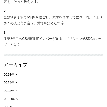
容をこそっと教えます。
2
全寮制男子校で6年間を過ごし、大学を休学して世界一周。「より
多くの人と向き合う」覚悟を決めた21卒
3
新卒2年目のCSV推進室メンバーが創る、『リジョブ式SDGsマッ
プ』とは？
アーカイブ
2025年
2024年
2023年
2022年
2021年