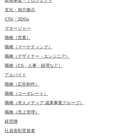
新規事業・プロジェクト
支社・地方拠点
CSV・SDGs
マネージャー
職種（営業）
職種（マーケティング）
職種（デザイナー・エンジニア）
職種（CS・人事・経理など）
アルバイト
職種（広告制作）
職種（コーポレート）
職種（求人メディア 成果事業グループ）
職種（売上管理）
経営陣
社員表彰受賞者