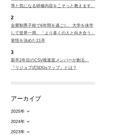
準と気になる研修内容をこそっと教えます。
2
全寮制男子校で6年間を過ごし、大学を休学
して世界一周。「より多くの人と向き合う」
覚悟を決めた21卒
3
新卒2年目のCSV推進室メンバーが創る、
『リジョブ式SDGsマップ』とは？
アーカイブ
2025年
2024年
2023年