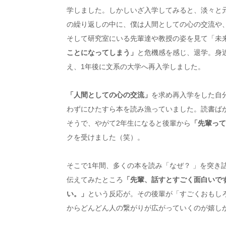
学しました。しかしいざ入学してみると、淡々と
の繰り返しの中に、僕は人間としての心の交流や
そして研究室にいる先輩達や教授の姿を見て「未
ことになってしまう」
と危機感を感じ、退学。身
え、1年後に文系の大学へ再入学しました。
「人間としての心の交流」
を求め再入学をした自
わずにひたすら本を読み漁っていました。読書ば
そうで、やがて2年生になると後輩から
「先輩って
クを受けました（笑）。
そこで1年間、多くの本を読み「なぜ？ 」を突き
伝えてみたところ
「先輩、話すとすごく面白いです
い。」
という反応が。その後輩が「すごくおもし
からどんどん人の繋がりが広がっていくのが嬉し