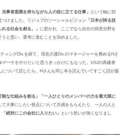
、当事者意識を持ちながら人の役に立てる仕事」
という軸に切
見つけました。リジョブのソーシャルビジョン
「日本が誇る技
ふれる社会を創る。」
に惹かれ、ここでなら自分の得意分野を
そうと思い、選考に進むことを決めました。
ィングDiv.を経て、現在介護Div.のマネージャーを務めるHさ
bマーケをやりたいと思うきっかけにもなった、USJの再建者
んについて話したら、Hさんも同じ本を読んでいてすごく話が盛
可能な仕組みを創る」「一人ひとりのメンバーの力を最大限に
して大事にしたい視点について共感をもらえたり、一人の人と
、
「絶対にこの会社に入りたい」
という想いが強くなりまし