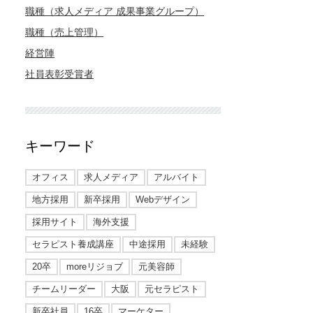
職種（求人メディア 成果事業グループ）
職種（売上管理）
経営陣
社員表彰受賞者
キーワード
オフィス
求人メディア
アルバイト
地方採用
新卒採用
Webデザイン
採用サイト
海外支援
セラピスト養成講座
中途採用
未経験
20卒
moreリジョブ
元美容師
チームリーダー
大阪
元セラピスト
新卒社員
16卒
マーケター