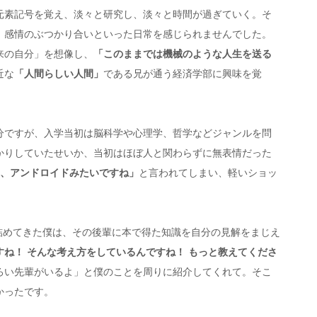
元素記号を覚え、淡々と研究し、淡々と時間が過ぎていく。そ
、感情のぶつかり合いといった日常を感じられませんでした。
来の自分」を想像し、
「このままでは機械のような人生を送る
近な
「人間らしい人間」
である兄が通う経済学部に興味を覚
分ですが、入学当初は脳科学や心理学、哲学などジャンルを問
かりしていたせいか、当初はほぼ人と関わらずに無表情だった
、アンドロイドみたいですね」
と言われてしまい、軽いショッ
詰めてきた僕は、その後輩に本で得た知識を自分の見解をまじえ
ね！ そんな考え方をしているんですね！ もっと教えてくださ
ろい先輩がいるよ」と僕のことを周りに紹介してくれて。そこ
かったです。