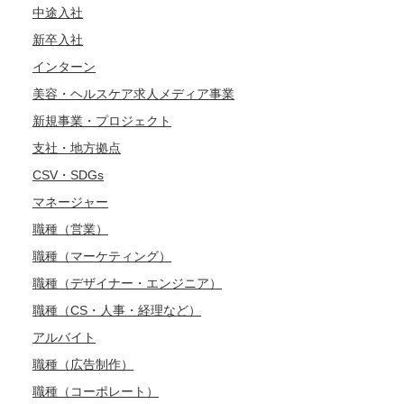
中途入社
新卒入社
インターン
美容・ヘルスケア求人メディア事業
新規事業・プロジェクト
支社・地方拠点
CSV・SDGs
マネージャー
職種（営業）
職種（マーケティング）
職種（デザイナー・エンジニア）
職種（CS・人事・経理など）
アルバイト
職種（広告制作）
職種（コーポレート）