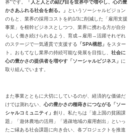
界”です。
「人と人との結び目を世界中で増やし、心の豊
かさあふれる社会を創る。」
というソーシャルビジョン
のもと、業界の採用コストを約1/3に削減した「雇用支援
事業」を根幹ビジネスとしつつ、業界に携わる方が自分
らしく働き続けられるよう、育成→雇用→活躍それぞれ
のステージで一気通貫で支援する
「SPA構想」
をスター
ト。おもてなし業界の持続可能な発展を目指し、
社会に
心の豊かさの提供者を増やす「ソーシャルビジネス」
に
取り組んでいます。
また事業とともに大切にしているのが、経済的な価値だ
けでは測れない、
心の豊かさの種蒔きにつながる「ソー
シャルコミュニティ」
創り。私たちは「途上国の貧困課
題」「遊休農地の活用」「過疎地域の雇用創出」といっ
たご縁ある社会課題に向き合い、各プロジェクトを推進