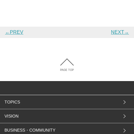
←PREV
NEXT→
PAGE TOP
TOPICS
VISION
BUSINESS・COMMUNITY