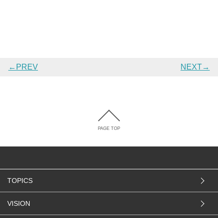
←PREV
NEXT→
PAGE TOP
TOPICS
VISION