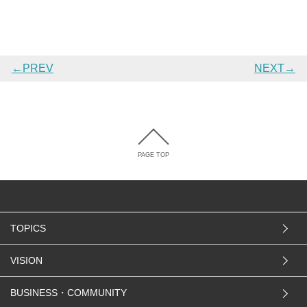
←PREV
NEXT→
PAGE TOP
TOPICS
VISION
BUSINESS・COMMUNITY