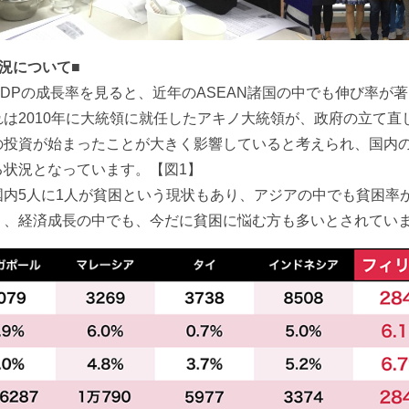
況について■
DPの成長率を見ると、近年のASEAN諸国の中でも伸び率が
は2010年に大統領に就任したアキノ大統領が、政府の立て直
の投資が始まったことが大きく影響していると考えられ、国内
る状況となっています。【図1】
国内5人に1人が貧困という現状もあり、アジアの中でも貧困率
り、経済成長の中でも、今だに貧困に悩む方も多いとされていま