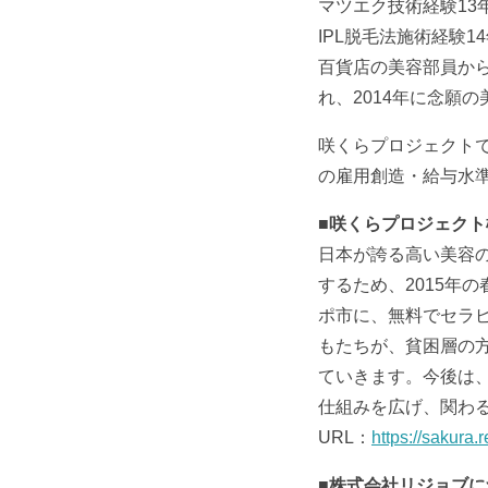
マツエク技術経験13
IPL脱毛法施術経験1
百貨店の美容部員から
れ、2014年に念願
咲くらプロジェクト
の雇用創造・給与水
■咲くらプロジェクト
日本が誇る高い美容
するため、2015年
ポ市に、無料でセラ
もたちが、貧困層の
ていきます。今後は
仕組みを広げ、関わ
URL：
https://sakura.r
■株式会社リジョブに