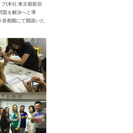
ブ(本社:東京都新宿
問題を解決へと導
ラ首都圏にて開講いた