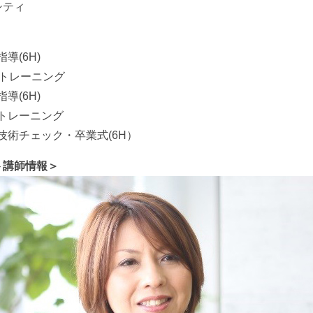
シティ
導(6H)
自主トレーニング
導(6H)
主トレーニング
終技術チェック・卒業式(6H）
ト講師情報＞