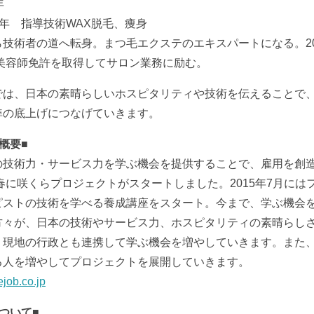
年
4年 指導技術WAX脱毛、痩身
技術者の道へ転身。まつ毛エクステのエキスパートになる。20
の美容師免許を取得してサロン業務に励む。
では、日本の素晴らしいホスピタリティや技術を伝えることで
準の底上げにつなげていきます。
概要■
の技術力・サービス力を学ぶ機会を提供することで、雇用を創
の春に咲くらプロジェクトがスタートしました。2015年7月に
ピストの技術を学べる養成講座をスタート。今まで、学ぶ機会
方々が、日本の技術やサービス力、ホスピタリティの素晴らし
、現地の行政とも連携して学ぶ機会を増やしていきます。また
る人を増やしてプロジェクトを展開していきます。
ejob.co.jp
ついて■