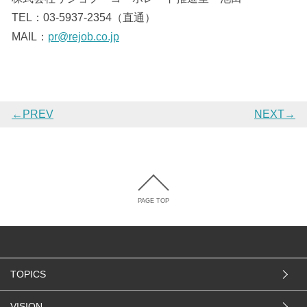
TEL：03-5937-2354（直通）
MAIL：
pr@rejob.co.jp
←PREV
NEXT→
PAGE TOP
TOPICS
VISION